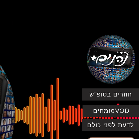
לשידור החי
חוזרים בסופ"ש
מומחיםVOD
לדעת לפני כולם