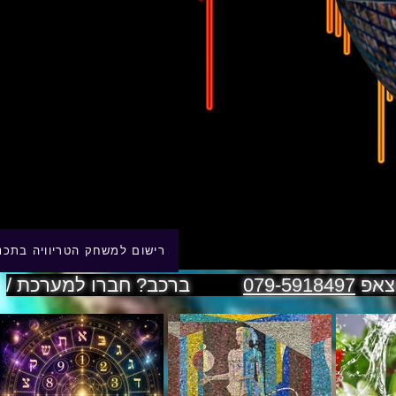
רישום למשחק הטריוויה בתכנ
טצאפ
079-5918497
ברכב? חברו למערכת /