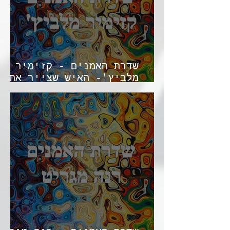
שדרת האמנים - קזימיר
מלביץ'- האיש שצייר את
הריבוע השחור