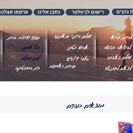
ת נהנים
רישום לניוזלטר
כתבו אלינו
פרסמו אצלנו
עולם היופי והאופנה
להיות בריא
תכנון ועיצוב הבית
הכל לעסק
להישאר בכושר
ארוע בטופ
עולם האהבה
לתת מהלב
בילוי 24/7
תרבות ואמנות
בית המיסטיקה
לצאת לחופשה