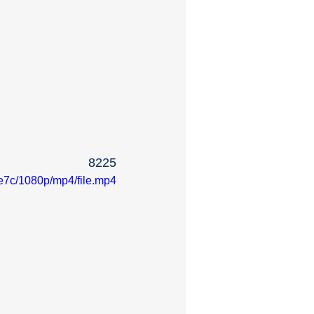
8225
e7c/1080p/mp4/file.mp4