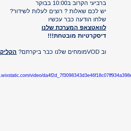
ברביעי הקרוב ב10:00 בבוקר
יש לכם שאלות ? רוצים לעלות לשידור? 
שלחו הודעה כבר עכשיו 
לוואטצאפ המערכת שלנו
דיסקרטיות מובטחת!!!
וב VODמומחים שלנו כבר ביקרתם? 
הקליקו
eo.wixstatic.com/video/da4f2d_7f3098343d3e46f18c07ff934a398