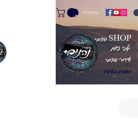
התחברות
+נהנים SHOP
קלפי זינוק
+שידורי נהנים
מועדון ה100