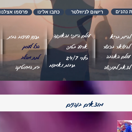
ת נהנים
רישום לניוזלטר
כתבו אלינו
פרסמו אצלנו
עולם היופי והאופנה
להיות בריא
תכנון ועיצוב הבית
הכל לעסק
להישאר בכושר
ארוע בטופ
עולם האהבה
לתת מהלב
בילוי 24/7
תרבות ואמנות
בית המיסטיקה
לצאת לחופשה