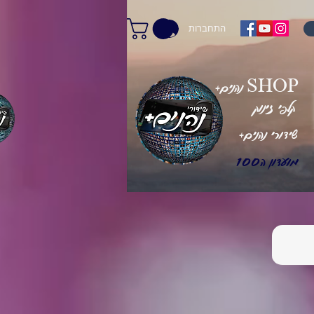
התחברות
+נהנים SHOP
קלפי זינוק
+שידורי נהנים
מועדון ה100