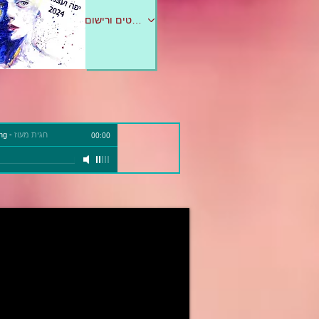
לפרטים ורישום
חגית מעוז
-
ng
00:00