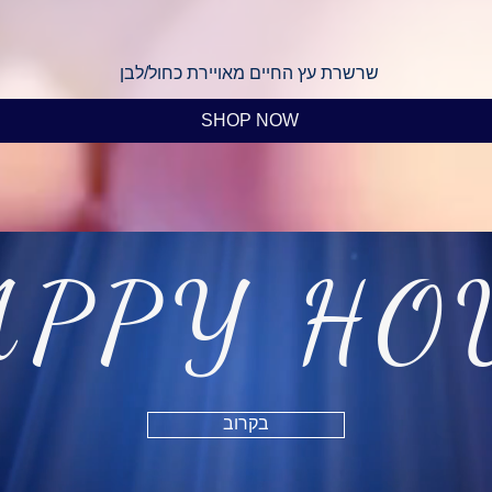
שרשרת עץ החיים מאויירת כחול/לבן
SHOP NOW
APPY HO
בקרוב