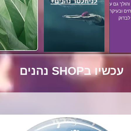
לניוזלטר נהנים+
והולך גם עם
ים ובעיקר
גורמה ? יצאנו לבדוק
G
G
עכשיו בSHOP נהנים