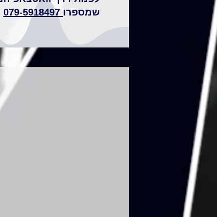
שמספרו
079-5918497