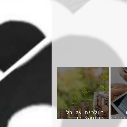
הולכים על כל
יווחית
הקופה? כך
תרוויחו