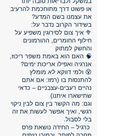
במשקל ולבריאות טובה יותר
או פשוט דרך מתוחכמת להרעיב 
את עצמנו בשם המדע?
בשידור הקרוב נדבר על: 
🥦 איך צום לסירוגין משפיע על 
חילוף החומרים, ההורמונים 
והחשק למתוק
🧠 האם הוא באמת משפר ריכוז, 
אנרגיה ואפילו אריכות ימים?
😵 ולמי דווקא 
לא
 מומלץ 
להתנסות בו (רמז: אם אתם 
נהיים רעבים-עצבניים – כדאי 
שתישארו איתנו)
וגם: מה הקשר בין צום לבין ניקוי 
רגשי, ואיך אפשר לעשות את זה 
בלי לסבול.
 כרגיל – החידה נושאת פרס 
מחכה לפותר, וכמובן טיפים 