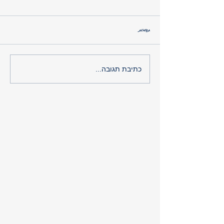
תגובות
מה באמת מסתתר במעדן של הילד שלך?
כתיבת תגובה...