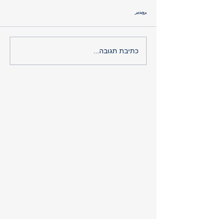
תגובות
בריאות מהשורש : לא לבד בבריאות
כתיבת תגובה...