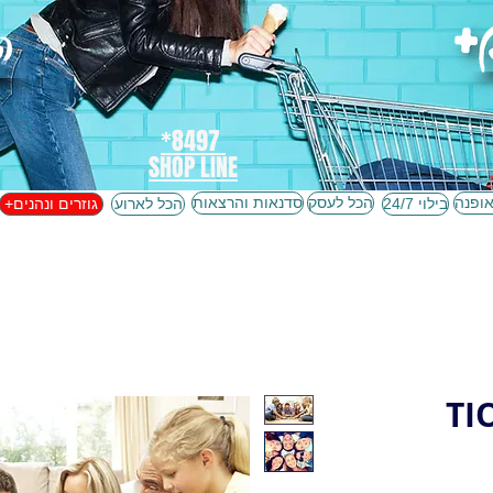
ה
8497*
SHOP LINE
אופנה
הכל לעסק
סדנאות והרצאות
בילוי 24/7
הכל לארוע
+גוזרים ונהנים
TI