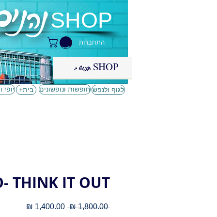
SHOP
התחברות
חופשות ונופשונים
יופי ו
לגוף ולנפש
+בית
O- THINK IT OUT
מחיר
מחיר
 ‏1,800.00 ‏₪ 
רגיל
מבצע