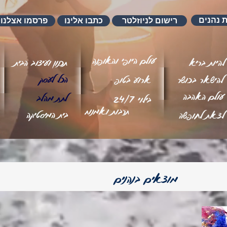
ת נהנים
רישום לניוזלטר
כתבו אלינו
פרסמו אצלנו
עולם היופי והאופנה
להיות בריא
תכנון ועיצוב הבית
הכל לעסק
להישאר בכושר
ארוע בטופ
עולם האהבה
לתת מהלב
בילוי 24/7
תרבות ואמנות
בית המיסטיקה
לצאת לחופשה