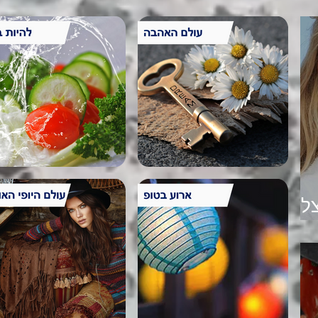
ל –
GO