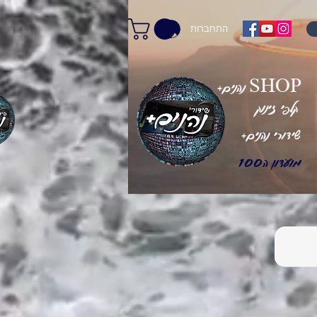
התחברות
+נהנים SHOP
קלפי זינוק
+שידורי נהנים
מועדון ה100