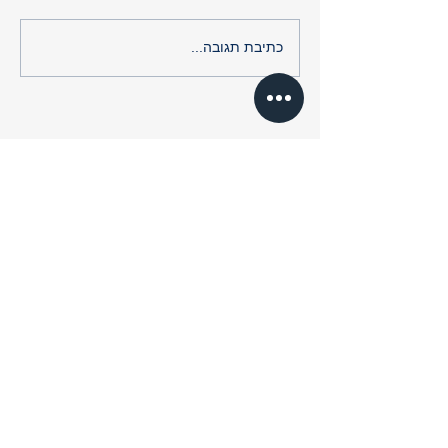
שדרת האמנים - פבלו פיקאסו - האמן ששינה את
כתיבת תגובה...
פני האמנות