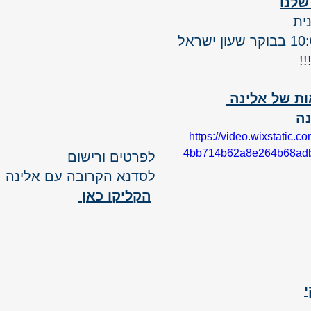
שלנו
ית 
!!
ת של אלינה 
נה
https://video.wixstatic.
4bb714b62a8e264b68adb7
לפרטים ורישום 
לסדנא הקרובה עם אלינה 
הקליקו כאן 
י