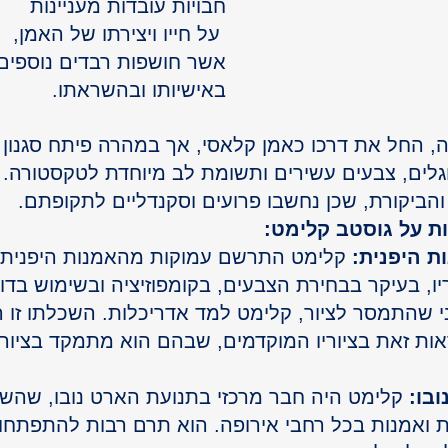
חבויות עובדות מעניינות
 על חייו ויצירתו של האמן, 
אשר חושפות רבדים נוספים
באישיותו ובהשראתו.
ה, החל את דרכו כאמן קלאסי, אך במהרה פיתח סגנון יי
גלים, צבעים עשירים ותשומת לב מיוחדת לטקסטורה. צי
הביקורת, שכן נחשבו פרועים וסקנדליים לתקופתם.
ת על גוסטב קלימט:
 היפנית:
 קלימט התרשם עמוקות מהאמנות היפנית, ו
יו, בעיקר בבחירת הצבעים, בקומפוזיציה ובשימוש בדו
י שהתמסר לציור, קלימט למד אדריכלות. השכלתו זו 
לראות זאת בציוריו המוקדמים, שבהם הוא מתמקד בציור
בו:
 קלימט היה חבר מרכזי בתנועת הארט נובו, שהש
ת ואמנות בכל רחבי אירופה. הוא תרם רבות להתפתחות
GO