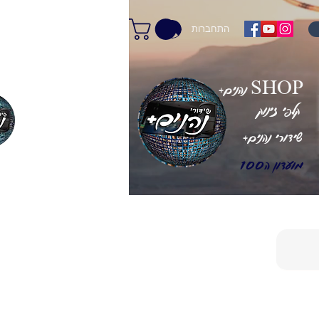
התחברות
+נהנים SHOP
קלפי זינוק
+שידורי נהנים
מועדון ה100