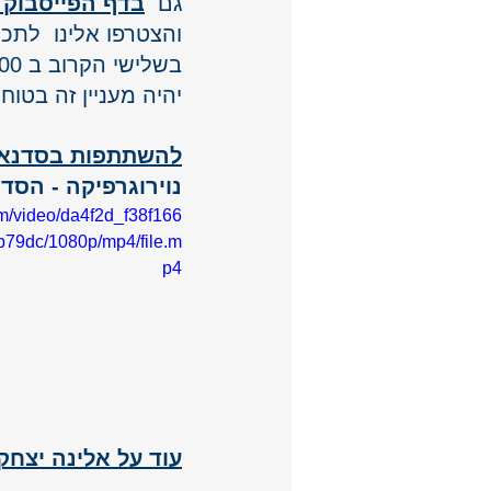
גם  
בדף הפייסבוק 
והצטרפו אלינו  לתכנ
בשלישי הקרוב ב 10:00 בבוקר שעון ישראל 
יהיה מעניין זה בטוח!
להשתתפות בסדנאו
נוירוגרפיקה - הסד
com/video/da4f2d_f38f166
9dc/1080p/mp4/file.m
p4
עוד על אלינה יצחק