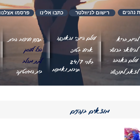
ת נהנים
רישום לניוזלטר
כתבו אלינו
פרסמו אצלנו
עולם היופי והאופנה
להיות בריא
תכנון ועיצוב הבית
הכל לעסק
להישאר בכושר
ארוע בטופ
עולם האהבה
לתת מהלב
בילוי 24/7
תרבות ואמנות
בית המיסטיקה
לצאת לחופשה