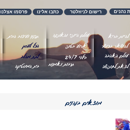
ת נהנים
רישום לניוזלטר
כתבו אלינו
פרסמו אצלנו
עולם היופי והאופנה
להיות בריא
תכנון ועיצוב הבית
הכל לעסק
להישאר בכושר
ארוע בטופ
עולם האהבה
לתת מהלב
בילוי 24/7
תרבות ואמנות
בית המיסטיקה
לצאת לחופשה