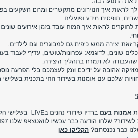
 את התנועה בה.
לך לראות איך הנוירונים מתקשרים ומהם השקעים בפ
ים, תופסים מידע ופועלים. 
לחוקרים לראות איך המוח עובד בזמן אירועים שונים ו
י.
זאת יצירה ממש כיפית גם למבוגרים וגם לילדים.
לים שונים, לדוגמא: עפרונות/טושים, עדיף לעבוד בעז
 שהעבודה לא תמרח בתהליך היצירה.
זיקה אהובה על ידיכם וזמן לעצמכם בלי הפרעה נוספ
וויות שלכם עם אומנות בשידור החי בתכנית בשלישי ה
י
ת 
אמנות בעם
ברדיו שידורי נהנים בLIVE  בשלישי הקרוב ב10:00 
לשידור? שלחו הודעה כבר עכשיו לוואטצאפ שלנו 
497
הקליקו כאן