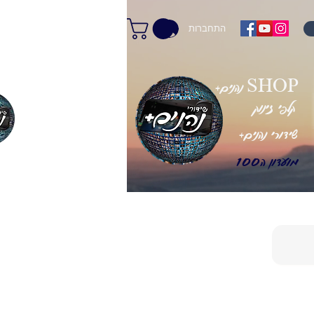
התחברות
+נהנים SHOP
קלפי זינוק
+שידורי נהנים
מועדון ה100