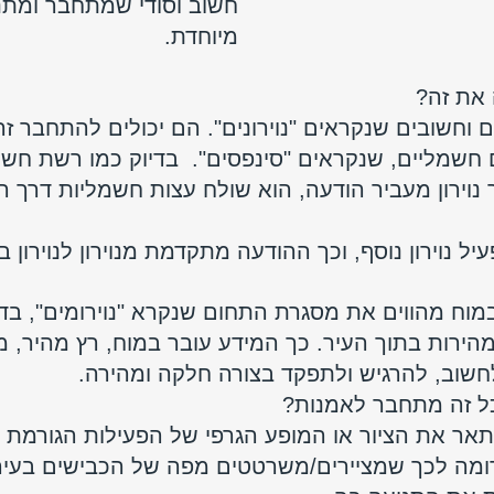
חשוב וסודי שמתחבר ומתנ
מיוחדת. 
 את זה?
 וחשובים שנקראים "נוירונים". הם יכולים להתחבר זה 
 חשמליים, שנקראים "סינפסים".  בדיוק כמו רשת ח
נוירון מעביר הודעה, הוא שולח עצות חשמליות דרך ה
עיל נוירון נוסף, וכך ההודעה מתקדמת מנוירון לנוירון 
במוח מהווים את מסגרת התחום שנקרא "נוירומים", בד
הירות בתוך העיר. כך המידע עובר במוח, רץ מהיר, 
חשוב, להרגיש ולתפקד בצורה חלקה ומהירה.
כל זה מתחבר לאמנות?
תאר את הציור או המופע הגרפי של הפעילות הגורמת 
דומה לכך שמציירים/משרטטים מפה של הכבישים בעיר 
GO