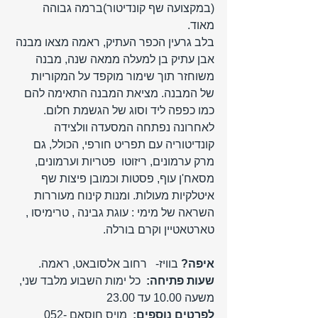
(במקצועה שף קונדיטור)ברמה גבוהה 
מאוד. 
בלב גרעין הכפר העתיק, ראמה מצאו מבנה 
אבן עתיק בן למעלה ממאה שנה, מבנה 
משוחזר תוך שימור מוקפד על המקוריות 
של המבנה. מציאת המבנה התאימה להם 
כמו כפפה ליד וסוג של הגשמת חלום. 
לאחרונה נפתחה המסעדה וולצידה 
קונדיטוריה עם תפריט חורפי, הכולל, גם 
מרק ערמונים, ריזוטו  פטריות וערמונים, 
מסאח'ן עוף, פסטות וכמובן פיצות שף 
איטלקיות מעולות. ומנות קינוח מעוררות 
השראה של מימי : עוגת גבינה , טרימיסו , 
טארטאטיין וקרם בורלה.
איפה? 
בוויז-   רחוב אלסובאט, ראמה.
שעות פתיחה:
  כל ימות השבוע מלבד שני, 
משעה 10.00 עד 23.00
לפרטים נוספים: 
 מויס חוסאם 052-