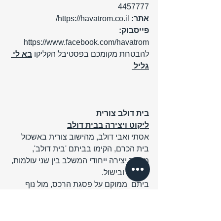
4457777   
אתר: 
https://havatrom.co.il/
פייסבוק: 
https://www.facebook.com/havatrom
להבטחת מקומכם בפסטיבל הקליקו 
בא לי 
גליל 
בית דולב צורית
ליקוט ויצירה בבית דולב
אסתי ואבי דולב, מהישוב צורית באשכול 
בית הכרם, הקימו בביתם 'בית דולב', 
מרחב יצירה ייחודי המשלב בין שני עולמות, 
פסיפס ובישול. 
ביתם  ממוקם על פסגת הרכס, מול נוף 
מרהיב ואוויר הרים צלול,  אסתי דולב, 
בעברה שפית במלון מצפה הימים, ולצידה 
ידו האמנותית של אבי דולב, המורגשת בכל 