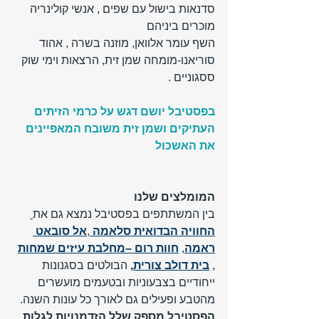
סדנאות בישול עם שפים , אנשי קולינריה 
מוכרים ביניהם 
השף עומר אלוואן, מוזנה בשרה , אהוד 
סוריאנו-מומחה שמן זית, הרצאות וימי שוק 
ססגוניים .
בפסטיבל יושם דגש על כרמי הזיתים 
העתיקים ושמן זית משובח המאפיינים 
את האשכול 
המומלצים שלנו  
בין המשתתפים בפסטיבל נמצא גם את
החוויה הבדואית סלאמה
,
אל סובאט 
ראמה
,
חוות רום –מחלבת עיזים שמחות
, 
בית דולב צורית
,
 הבולטים בסגנונות 
ייחודיים בצבעוניות ובטעמים מועשרים 
מהטבע ופעילים גם לאורך כל עונות השנה. 
הפסטיבל מספק שלל הזדמנויות לגלות 