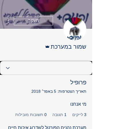
ions
מעקב
אדמין
שמור במערכת
4
+
TOP FAN
פרופיל
תאריך הצטרפות: 5 באפר׳ 2018
מי אנחנו
3
לייקים
1
תגובה
0
תשובות מובילות
מערכת נהנים הפורטל לשדרוג איכות חיים 