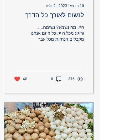
10 בדצמ׳ 2023
∙
2
min
לנשום לאורך כל הדרך
היי, מה נשמע? נשימה....
ורוגע מכל ה ♥️. כל היום אנחנו
מקבלים הנחיות מכל עבר
ולרוב זה מדאיג ומכווץ, לכן
זה הזמן לנשום, וכמה שיותר
יותר טוב....
40
0
276