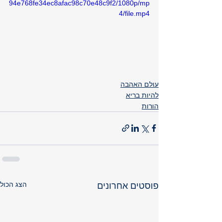
94e768fe34ec8afac98c70e48c9f2/1080p/mp
4/file.mp4
עולם האהבה
להיות בריא
הורות
הצג הכול
פוסטים אחרונים