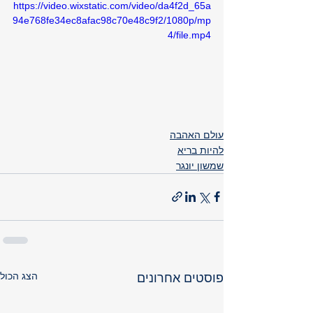
https://video.wixstatic.com/video/da4f2d_65a
94e768fe34ec8afac98c70e48c9f2/1080p/mp
4/file.mp4
עולם האהבה
להיות בריא
שמשון יונגר
הצג הכול
פוסטים אחרונים