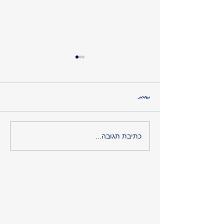
תגובות
מפחדים ממחטים? איך להתגבר על הפחד ולנהל
כתיבת תגובה...
את הסוכרת בלי דאגות!