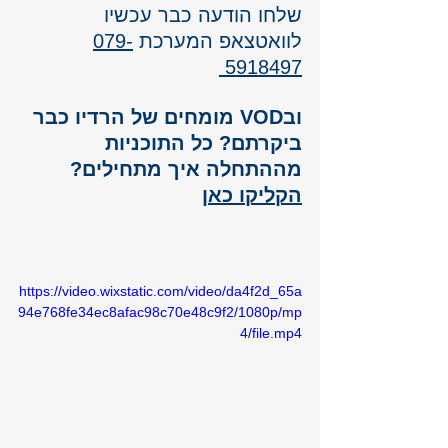
שלחו הודעה כבר עכשיו
לוואטצאפ המערכת 
079-
5918497
ובVOD מומחים של הרדיו כבר 
ביקרתם? כל התוכניות 
מההתחלה איך מתחילים? 
הקליקו כאן
https://video.wixstatic.com/video/da4f2d_65a
94e768fe34ec8afac98c70e48c9f2/1080p/mp
4/file.mp4