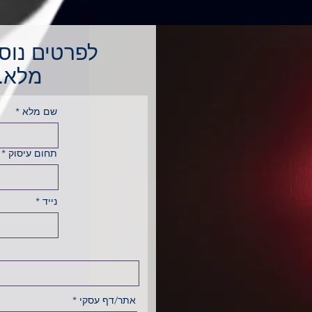
לפרטים נוס
מלא.י
שם מלא
תחום עיסוק
נייד
אתר/דף עסקי