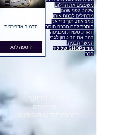
משפצים את החלום
שלהם לפני שהם
מתחילים לבנות אותו
במציאות. תוך כדי אני
חוסכת להם הרבה חוסר
הדמיה אדריכלית
ודאות, טעויות ומכניסה
בהם את הביטחון לגבי
המשך הבניה.
הוספה לסל
עוד בSHOP של ליז
בכר
הסלון הבוער
כל הכרטיסים
להרצאות/סדנאות/מופעים