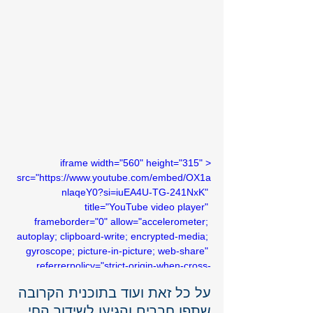
<iframe width="560" height="315" 
src="https://www.youtube.com/embed/OX1a
nlaqeY0?si=iuEA4U-TG-241NxK" 
title="YouTube video player" 
frameborder="0" allow="accelerometer; 
autoplay; clipboard-write; encrypted-media; 
gyroscope; picture-in-picture; web-share" 
referrerpolicy="strict-origin-when-cross-
origin" allowfullscreen></iframe>
על כל זאת ועוד בתוכנית הקרובה 
שתפו חברים והגיעו לשידור החי 