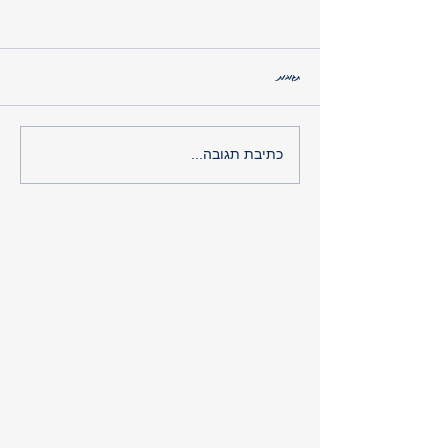
תגובות
סוכרתיים? הגיע הזמן לשדרג את הטיפול שלכם!
כתיבת תגובה...