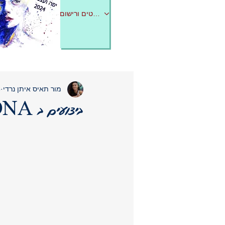
לפרטים ורישום
מור תאיס איתן נרדי
5
ביצועים ב DNA