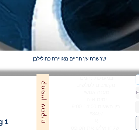
תצוגה מהירה
שרשרת עץ החיים מאויירת כחול/לבן
במערכת נהנים
קמפיין עסקים
מקשיבים לגולשים
מענה אנושי
ימים א-ה
בין השעות 9:00-14:00
*8497
או
g 1
שלחו אלינו את הטופס