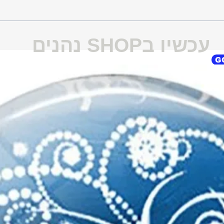
עכשיו בSHOP נהנים
G
G