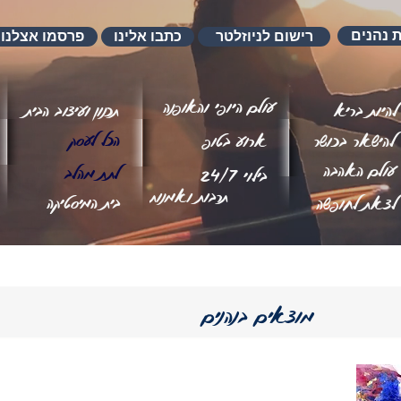
ת נהנים
רישום לניוזלטר
כתבו אלינו
פרסמו אצלנו
עולם היופי והאופנה
להיות בריא
תכנון ועיצוב הבית
הכל לעסק
להישאר בכושר
ארוע בטופ
עולם האהבה
לתת מהלב
בילוי 24/7
תרבות ואמנות
בית המיסטיקה
לצאת לחופשה