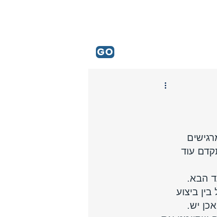
GO
רגישים 
דם עוד 
 הבא. 
ין ביצוע 
כן יש.