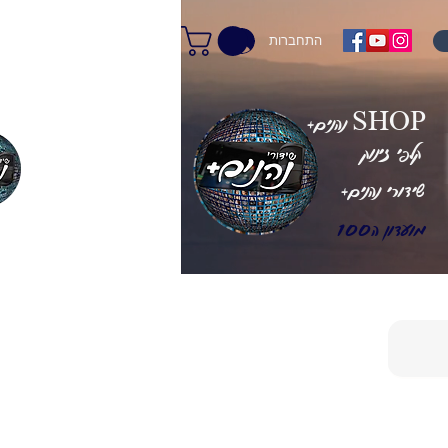
התחברות
+נהנים SHOP
קלפי זינוק
+שידורי נהנים
מועדון ה100