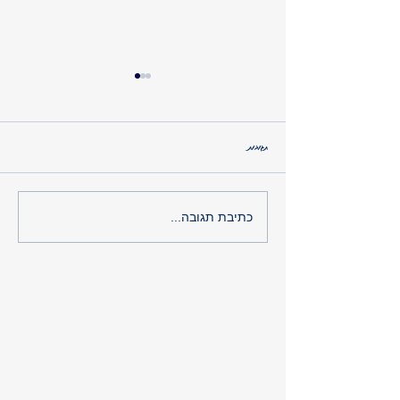
תגובות
איכות חיים בכף ידך
כתיבת תגובה...