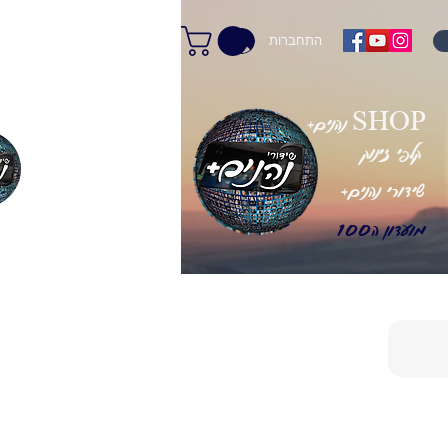
התחברות
+נהנים SHOP
קלפי זינוק
+שידורי נהנים
מועדון ה100