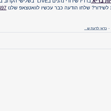
ות בריא 
ברדיו שידורי נהנים בLIVE  בשלישי הקרוב ב18:00 
לשידור? שלחו הודעה כבר עכשיו לוואטצאפ שלנו 
497
כדאי לדעת ש...