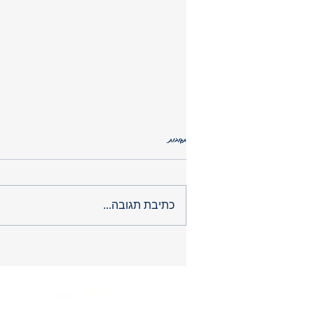
תגובות
פופ אפ תינוקות
כתיבת תגובה...