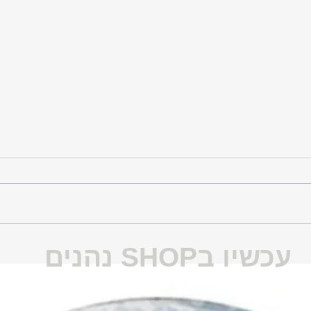
סטטוס: על
הפרי הכי מבוקש בעולם
עכשיו בSHOP נהנים