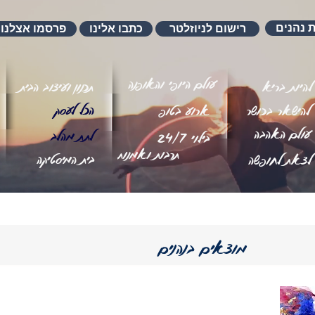
ת נהנים
רישום לניוזלטר
כתבו אלינו
פרסמו אצלנו
עולם היופי והאופנה
להיות בריא
תכנון ועיצוב הבית
הכל לעסק
להישאר בכושר
ארוע בטופ
עולם האהבה
לתת מהלב
בילוי 24/7
תרבות ואמנות
בית המיסטיקה
לצאת לחופשה