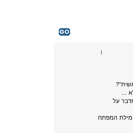
GO
גשית"?
 ...
דבר על 
 מילת המפתח 