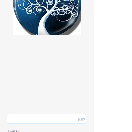
שרשרת
העולם
עץ
המופלא
החיים
של
מאויירת
הרפואה
כחול/לבן
במערכת נהנים
מקשיבים לגולשים
מענה אנושי
ימים א-ה
בין השעות 9:00-14:00
*8497
או
שלחו אלינו את הטופס