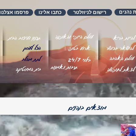
ת נהנים
רישום לניוזלטר
כתבו אלינו
פרסמו אצלנו
עולם היופי והאופנה
להיות בריא
תכנון ועיצוב הבית
הכל לעסק
להישאר בכושר
ארוע בטופ
עולם האהבה
לתת מהלב
בילוי 24/7
תרבות ואמנות
בית המיסטיקה
לצאת לחופשה