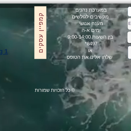
במערכת נהנים
קמפיין עסקים
מקשיבים לגולשים
מענה אנושי
ימים א-ה
בין השעות 9:00-14:00
*8497
או
g 1
שלחו אלינו את הטופס
כל הזכויות שמורות ©