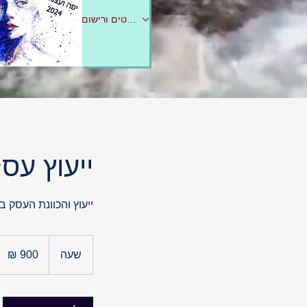
לפרטים ורישום
ייעוץ עס
ייעוץ והכוונת העסק ב
900
שקלים
שעה
ש
חדשים
ע