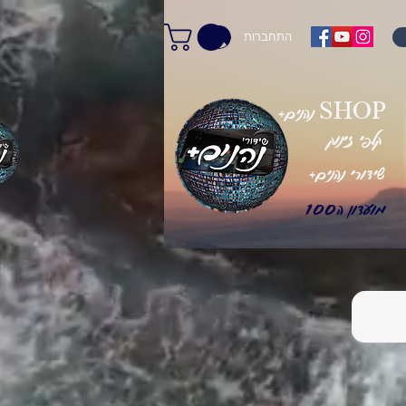
התחברות
+נהנים SHOP
קלפי זינוק
+שידורי נהנים
מועדון ה100