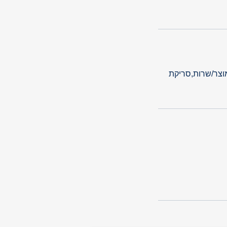
מוצר/שרות,סריקת