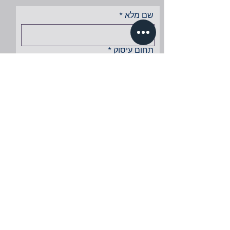
שם מלא
תחום עיסוק
נייד
Email
אתר/דף עסקי
שלח.י