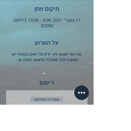
מיקום וזמן
17 בפבר׳ 2021, 9:00 – 13:00 GMT‎+2‎
ZOOM
על הארוע
מה עוד אנחנו לא יודעים? האם באמת יש
תשובה לכל שאלה? הרשמו ותגלו ש...
רישום
המכירה הסתיימה
סוג כרטיס
אחד טוב
פרטים נוספים