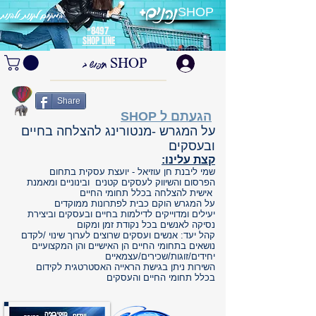
SHOP
המקום לקנות ולהנות
8497*
SHOP LINE
התחברות
Share
SHOP הגעתם ל
על המגרש -מנטורינג להצלחה בחיים
ובעסקים
:קצת עלינו
שמי ליבנת חן
עוזיאל - יועצת עסקית בתחום
הפרסום והשיווק לעסקים קטנים ובינוניים ומאמנת
אישית להצלחה בכלל תחומי החיים
על המגרש הוקם כבית לפתרונות ממוקדים
יעילים
ומדוייקים לדילמות בחיים ובעסקים וביצירת
נסיקה לאנשים בכל נקודת זמן ומקום
קהל יעד: אנשים ועסקים שרוצים לערוך שינוי /לקדם
נושאים בתחומי החיים הן האישיים והן המקצועיים
יחידים/זוגות/שכירים/עצמאיים
השירות ניתן בגישת הראייה האסטרטגית לקידום
בכלל תחומי החיים והעסקים