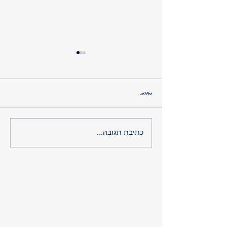
תגובות
הפרדוקס של פסח - אין מה לאכול אבל עולים
כתיבת תגובה...
במשקל