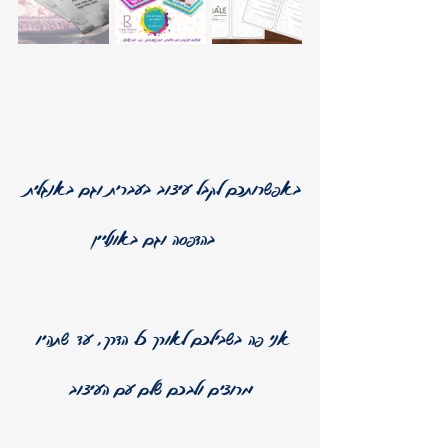
באפשרותכם לקבל עיצוב בעברית וגם באנגלית 
  בהדפסה וגם באונליין
אני פה בשבילכם לאורך כל הדרך, עד שתהיו 
מרוצים ולבכם שלם עם העיצוב