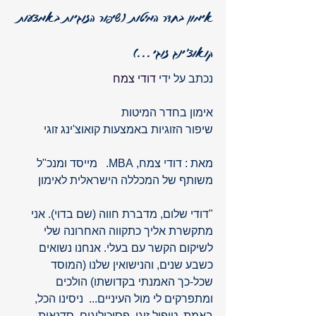
אימון בחדר המיטות (שיפור הזוגיות באמצעות 
קואוצ'ינג זוגי...)
נכתב על ידי 
דודי צמח
אימון בחדר המיטות
שיפור הזוגיות באמצעות קואוצ'ינג זוגי
מאת : דודי צמח, MBA.   מייסד ומנכ"ל 
משותף של המכללה הישראלית לאימון
"דודי שלום, מדברת חווה (שם בדוי). אני 
מתקשרת אליך כתקווה האחרונה שלי 
לשיקום הקשר עם בעלי. אנחנו נשואים 
כשבע שנים, והנישואין שלנו (המוסד 
שכל-כך האמנתי בקדושתו) הולכים 
ומתפרקים לי מול העיניים...  ניסינו הכל, 
באמת. טיפול זוגי, פסיכולוגים, סדנאות 