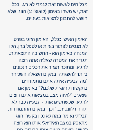
מצליחים לעשות זאת לגמרי לא רע. ובכל 
זאת, יש משהו באימון (קואוצ'ינג) הזוגי שלא 
חושש להתבונן למציאות בעיניים.
האימון האישי ככלל, והאימון הזוגי בפרט, 
לא מנסים לפתור בעיות או לטפל בהן. הקו 
המנחה באימון הוא - החשיבה התוצאתית. 
תגדיר את המטרה שאליה אתה רוצה 
להגיע, ומתוכה תגזור את הכלים הנכונים 
ביותר להשגתה. במקום השאלה השכיחה 
"מה הבעייה איתה אתם מתמודדים 
בתקשורת הזוגית שלכם?" באימון אנו 
שואלים "לאיזה מצב במציאות אתם רוצים 
להגיע, שכשתשיגו אותו - הבעייה כבר לא 
תהיה רלוונטית..." וכך, במקום ההתמודדות 
הבלתי נעימה במה לא נכון בקשר, הזוג 
מתעסק במצב האידיאלי אותו הוא רוצה 
להשיג. כשהם רואים אותו בבירור, הם 