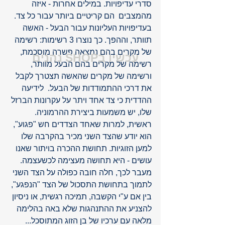
סדרי עדיפויות. במילים אחרות - איזה 
מהמצבים  הם קריטיים ביותר עבור כל צד. 
בעדיפויות העליונות עבור הבעל - האשה 
תוותר, וההפך. כך נוצרו 3 רשימות: רשימה 
של מקרים בהם נמצאה פשרה מוסכמת, 
עכשיו בSHOP נהנים
רשימה של מקרים בהם הבעל מוותר, 
ורשימה של מקרים שהאשה תצטרך לקבל 
את דרכי ההתמודדות של הבעל.  לידיעה 
ההדדית כי צד אחד ויתר על עקרונות הברזל 
שלו, יש משמעות ביצירת ההרמוניה. 
ראשית, למרות שאחד הצדדים חש "פגוע", 
הוא יודע שהצד השני מכיר בהקרבה שלו 
למען הזוגיות. תחושת ההכרה בויתור שאנו 
עושים - היא תחושה מעצימה לכשעצמה. 
מעבר לכך, חלה חובה כפולה על הצד השני 
לתמוך בתחושת התסכול של הצד "הנפגע", 
בין אם ע"י הקשבה, תמיכה רגשית, או ניסיון 
להצניע את ההתנהגות שלא באה בהלימה 
מלאה עם ערכיו של בן הזוג המתוסכל...