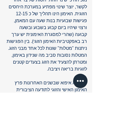
לקשר, יוצר שינוי מפתיע במערכת היחסים 
הזוגית. האימון הינו תהליך של כ 12-15 
פגישות שבועיות בנות שעה עם המאמן, 
ורצוי שיהיו ביום קבוע בשבוע ובשעה 
קבועה (שהרי למסגרת האימונית יש ערך 
רב באפקטיביות האימון הזוגי). בין הפגישות 
ניתנות "מטלות" שונות לכל אחד מבני הזוג. 
המטלות נסובות סביב מה שנידון באימון, 
ומטרתן להצעיד את הזוג בצעדים קטנים 
לזוגיות בריאה ויציבה.
לא פלא איפוא שבשנים האחרונות פרץ 
האימון האישי והזוגי לתודעה הציבורית 
כאלטרנטיבה יעילה ותכליתית לטיפול זוגי 
קונבנציונאלי. ההילה הרבה לה הוא זוכה 
קשורה קשר ישיר למידת האפקטיביות שלו, 
כמו גם לתקופה הקצרה יחסית בה מושגות 
התוצאות.