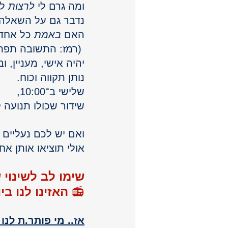
ומה גרם לי 
לרצות
 ל
נדבר גם על השאלה 
האם 
באמת
 כל אחד 
 (רמז: התשובה תפתיע אתכם).
יהיה אישי, מעניין, ו
נותן תקווה וכוח.
שלישי ב־10:00, 
שידור שכולו תנועה 
ואם יש לכם נעליים 
אולי תוציאו אותן א
שימו לב לשינוי 
📻 
האזינו לנו ביום ש
אז.. מי פותר.ת לנו