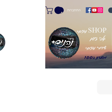
התחברות
+נהנים SHOP
קלפי זינוק
+שידורי נהנים
מועדון ה100