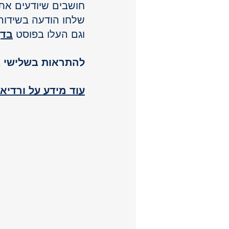
חושבים שיודעים את
שלחו הודעה בשידור 
וגם העלו 
בפוסט 
בדף
להתראות בשלישי ב10:00 בבוקר בשידור הח
O
O
עוד מידע על ורדיא