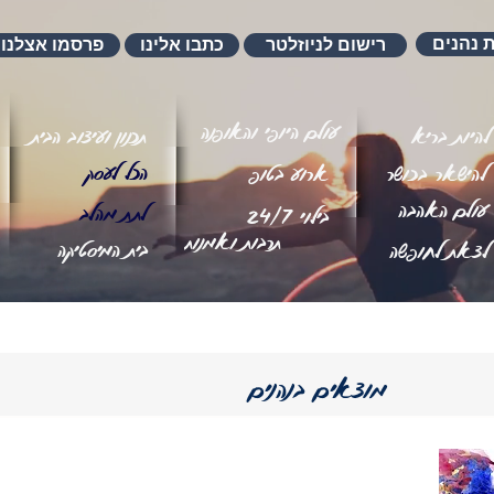
ת נהנים
רישום לניוזלטר
כתבו אלינו
פרסמו אצלנו
עולם היופי והאופנה
להיות בריא
תכנון ועיצוב הבית
הכל לעסק
להישאר בכושר
ארוע בטופ
עולם האהבה
לתת מהלב
בילוי 24/7
תרבות ואמנות
בית המיסטיקה
לצאת לחופשה