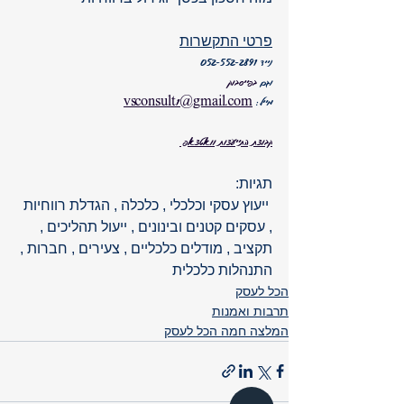
פרטי התקשרות
נייד 052-552-2891
וגם 
בפייסבוק 
מייל: 
vsconsult1@gmail.com
קבוצת התייעצות וואטצאפ 
תגיות: 
 ייעוץ עסקי וכלכלי , כלכלה , הגדלת רווחיות 
, עסקים קטנים ובינונים , ייעול תהליכים , 
תקציב , מודלים כלכליים , צעירים , חברות , 
התנהלות כלכלית 
הכל לעסק
תרבות ואמנות
המלצה חמה הכל לעסק