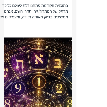
משמעות תדרי השם ושינוי שם
בתוכנית הקודמת פתחנו דלת לעולם כל כך
מרתק של הנומרולוגיה ותדרי השם, אנחנו
ממשיכים בדיוק מאותה נקודה, ומעמיקים אל
תוך הסקרנות הזו. ואני שואלת את עצמי כל
פעם, וכרגע מפנה את השאלה גם אליכם:
מה השם שלכם בעצם אומר עליכם?
בתוכנית אנחנו נגלה ביחד איך השם הפרטי
שלכם ממש מפעיל את היום-יום שלכם,
מעצב אתכם מבפנים ואפילו סולל את הדרך
לקריירה שלכם. זה בדיוק מה שמסביר למה
אנשים מסוימים נולדו להיות מנהלים
ומובילים, אחרים נמשכים באופן טבעי
לעולמות של דיוק ובוחרים בתחומי הנדסה,
ויש כאלה שהתד