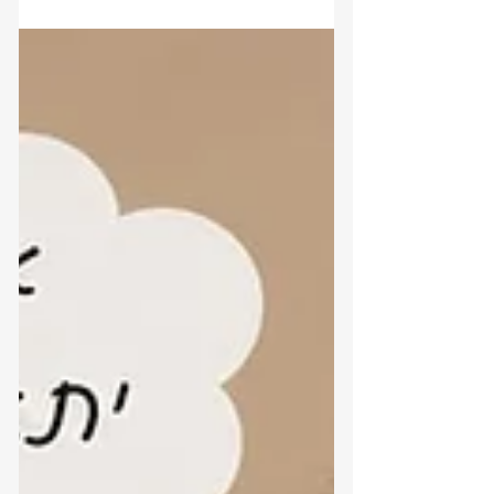
אחד ואחת מאיתנו פועלים ארבעה יסודות
פנימיים, ולכל יסוד יש קשר למספרים
ולתדרים במפה הנומרולוגית. בתוכנית
הקרובה נגלה איזה יסוד מוביל אותנו, מה
קורה כאשר יסוד מסוים חסר או פועל
בעודף, כיצד אפשר ליצור איזון בין רגש,
מחשבה, פעולה ויציבות. ואיך ארבעת
היסודות מתחברים לתדרים בנומרולוגיה?
הצטרפו אליי לתוכנית מרתקת על הקשר בין
המספרים, היסודות והכוחות שמנהלים את
חיינו. כל זאת ו