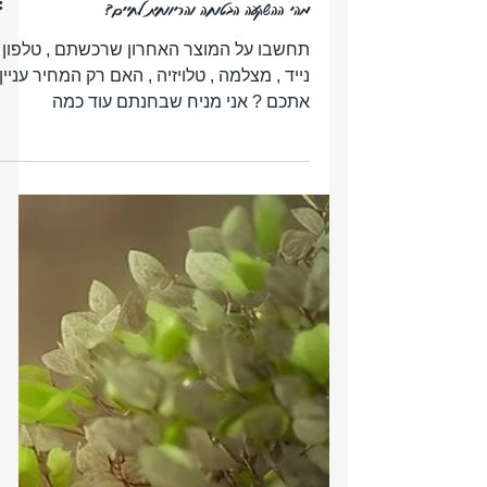
מהי ההשקעה הבטוחה והריווחית לחיים?
תחשבו על המוצר האחרון שרכשתם , טלפון
נייד , מצלמה , טלויזיה , האם רק המחיר עניין
אתכם ? אני מניח שבחנתם עוד כמה
פרמטרים . על אחת כמה וכמה שמדובר
ברכישת מוצר ששווה מיליונים !!! אירוע
שחוזר על עצמו אצלי במשרד , בפגישות עם
לקוחות חדשים כאשר אנו בוחנים את קרנות
הפנסיה ואנו רואים הבדלים עצומים של
מיליוני שקלים לגיל פרישה . לפני מס'
שבועות , ישבתי עם לקוח בן 41 , נשוי עם
ילדים , עובד כמהנדס עם שכר גבוה יחסית ,
שמבוטח באחת מקרנות הפנסיה שאני מכיר
, בפגישתנו ביקש שלא אגע בכלום כי "