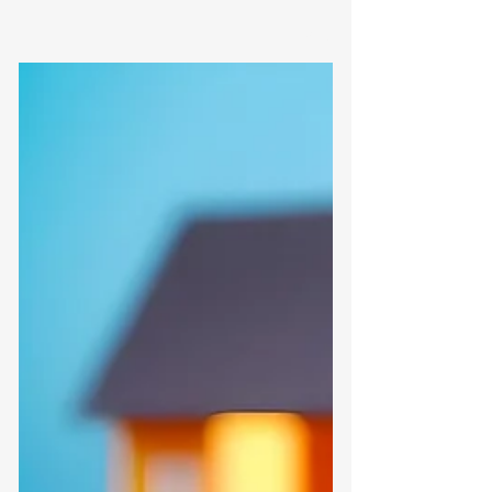
קוראים ונהנים