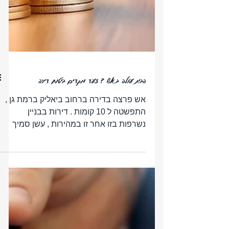
הבית עולה באש ? צעד מקדים ביטוח דירה
אש פרצה בדירה ברחוב ביאליק ברמת גן ,
התפשטה ל 10 קומות . דירות בבניין
נשרפות בזו אחר זו במהירות , עשן סמיך
נראה למרחוק , צוותי חילוץ...