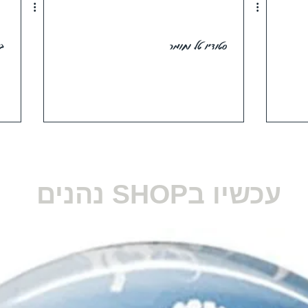
סטודיו טל וחומר
במב
עכשיו בSHOP נהנים
GO