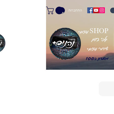
התחברות
+נהנים SHOP
קלפי זינוק
+שידורי נהנים
מועדון ה100