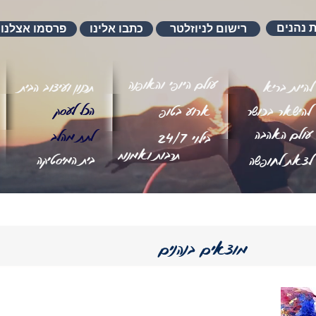
ת נהנים
רישום לניוזלטר
כתבו אלינו
פרסמו אצלנו
עולם היופי והאופנה
להיות בריא
תכנון ועיצוב הבית
הכל לעסק
להישאר בכושר
ארוע בטופ
עולם האהבה
לתת מהלב
בילוי 24/7
תרבות ואמנות
בית המיסטיקה
לצאת לחופשה