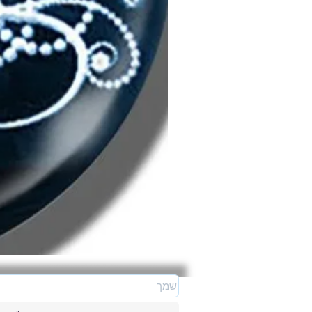
שרשרת
עץ
החיים
מאויירת
כחול/לבן