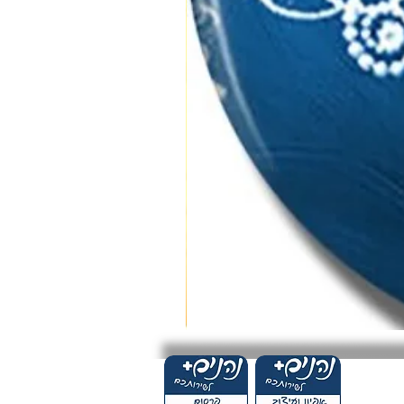
העולם
המופלא
של
הרפואה