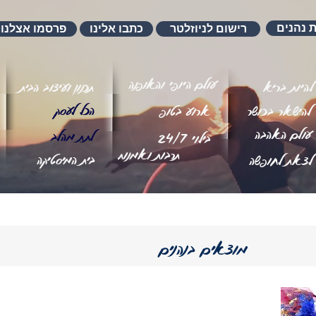
ת נהנים
רישום לניוזלטר
כתבו אלינו
פרסמו אצלנו
עולם היופי והאופנה
להיות בריא
תכנון ועיצוב הבית
הכל לעסק
להישאר בכושר
ארוע בטופ
עולם האהבה
לתת מהלב
בילוי 24/7
תרבות ואמנות
בית המיסטיקה
לצאת לחופשה