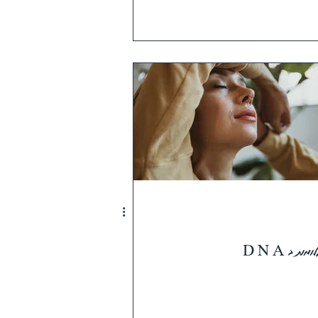
ומות ב D N A