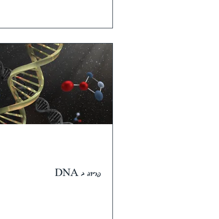
O
O
פרידה ב DNA