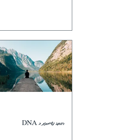
רווחה נשימתית ב DNA