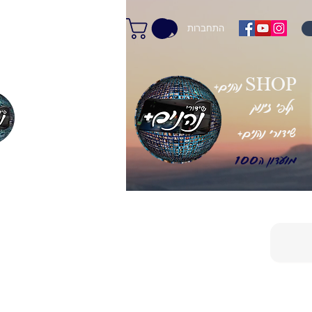
התחברות
+נהנים SHOP
קלפי זינוק
+שידורי נהנים
מועדון ה100