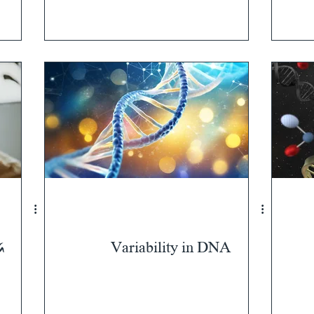
G
G
Variability in DNA
חל